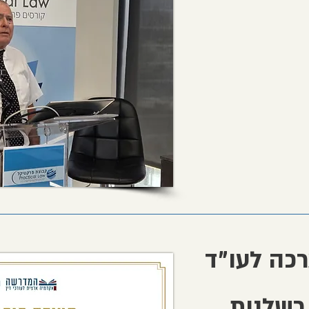
כה לעו״ד
רשלנות