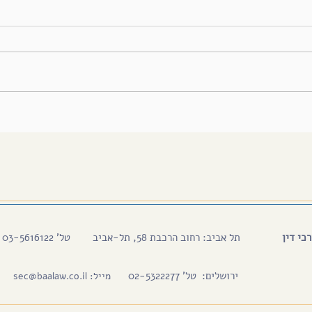
כי דין
תל אביב: רחוב הרכבת 58, תל-אביב
טל' 03-5616122
ירושלים: טל' 02-5322277
מייל:
sec@baalaw.co.il