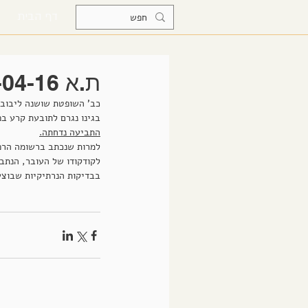
דף הבית
ת.א 323-04-16 פלונית נ' שירותי בריאות כללית
כב' השופטת שושנה ליבובי
בגינו נגרם לתובעת קרע בפירנאום בדרגה 4
התביעה נדחתה.
למרות שנכתב ברשומה הרפו
לקודקודו של העובר, הנתב
בבדיקות הנרתיקיות שבוצעו